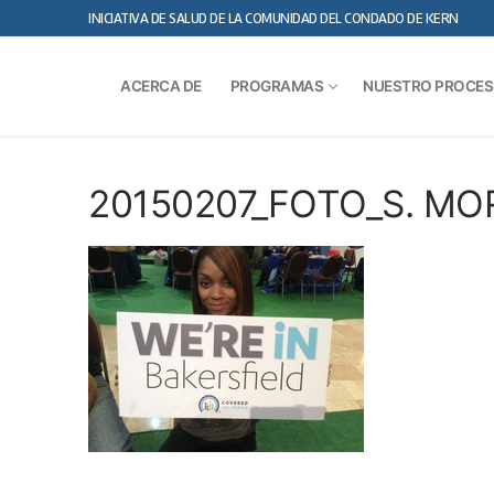
saltar
INICIATIVA DE SALUD DE LA COMUNIDAD DEL CONDADO DE KERN
al
contenido
ACERCA DE
PROGRAMAS
NUESTRO PROCE
20150207_FOTO_S. MO