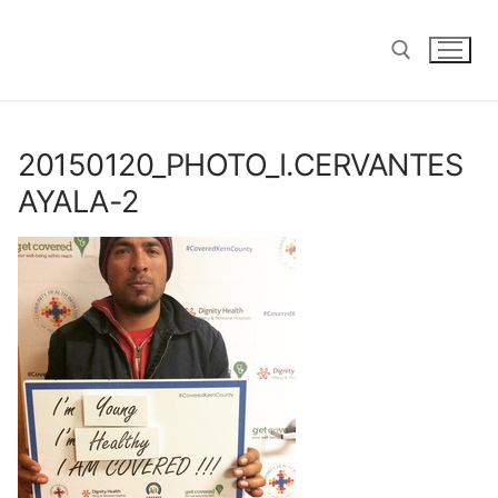
saltar
al
contenido
Buscar:
20150120
_PHOTO_I.CERVANTES
AYALA-2